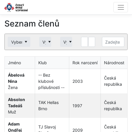
Seznam členů
Vyberte klub
Vyberte národnost
Vyberte pohlaví
Jméno
Klub
Rok narození
Národnost
Ábelová
-- Bez
Česká
Nina
klubové
2003
republika
Žena
příslušnosti --
Absolon
TAK Hellas
Česká
Tadeáš
1997
Brno
republika
Muž
Adam
TJ Slavoj
Česká
Ondřej
2009