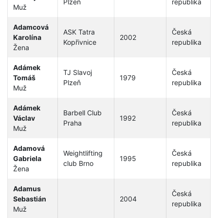
Plzeň
republika
Muž
Adamcová
ASK Tatra
Česká
Karolína
2002
Kopřivnice
republika
Žena
Adámek
TJ Slavoj
Česká
Tomáš
1979
Plzeň
republika
Muž
Adámek
Barbell Club
Česká
Václav
1992
Praha
republika
Muž
Adamová
Weightlifting
Česká
Gabriela
1995
club Brno
republika
Žena
Adamus
Česká
Sebastián
2004
republika
Muž